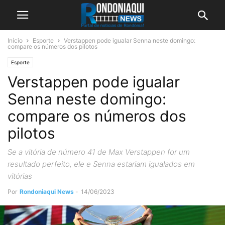
Início
Esporte
Verstappen pode igualar Senna neste domingo:
compare os números dos pilotos
Esporte
Verstappen pode igualar
Senna neste domingo:
compare os números dos
pilotos
Se a vitória de número 41 de Max Verstappen for um
resultado perfeito, ele e Senna estariam igualados em
vitórias
Por
Rondoniaqui News
-
14/06/2023