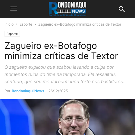
Início
Esporte
Zagueiro ex-Botafogo minimiza críticas de Textor
Esporte
Zagueiro ex-Botafogo
minimiza críticas de Textor
O zagueiro explicou que acabou levando a culpa por
momentos ruins do time na temporada. Ele ressaltou,
contudo, que seu mental continuou forte nos bastidores.
Por
Rondoniaqui News
-
26/12/2025