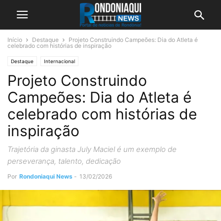
Início
Destaque
Projeto Construindo Campeões: Dia do Atleta é
celebrado com histórias de inspiração
Destaque
Internacional
Projeto Construindo
Campeões: Dia do Atleta é
celebrado com histórias de
inspiração
Trajetória da ginasta July Maciel é um exemplo de
perseverança, talento, dedicação
Por
Rondoniaqui News
-
13/02/2026