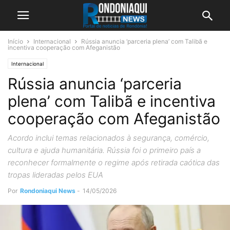
Início
Internacional
Rússia anuncia ‘parceria plena’ com Talibã e
incentiva cooperação com Afeganistão
Internacional
Rússia anuncia ‘parceria
plena’ com Talibã e incentiva
cooperação com Afeganistão
Acordo inclui temas relacionados à segurança, comércio,
cultura e ajuda humanitária. Rússia foi o primeiro país a
reconhecer formalmente o regime após retirada caótica das
tropas lideradas pelos EUA
Por
Rondoniaqui News
-
14/05/2026