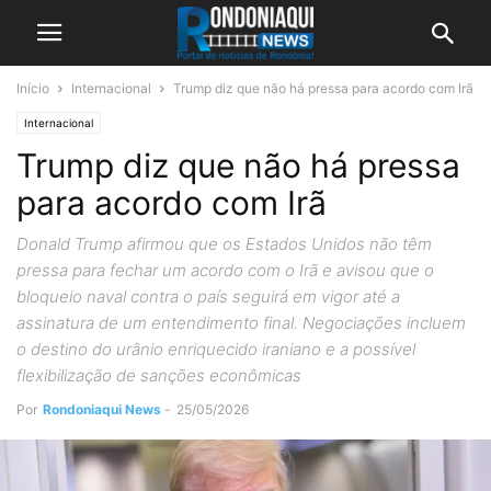
Início
Internacional
Trump diz que não há pressa para acordo com Irã
Internacional
Trump diz que não há pressa
para acordo com Irã
Donald Trump afirmou que os Estados Unidos não têm
pressa para fechar um acordo com o Irã e avisou que o
bloqueio naval contra o país seguirá em vigor até a
assinatura de um entendimento final. Negociações incluem
o destino do urânio enriquecido iraniano e a possível
flexibilização de sanções econômicas
Por
Rondoniaqui News
-
25/05/2026