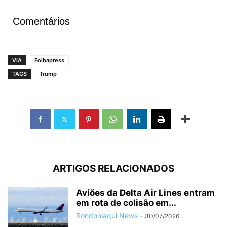
Comentários
VIA
Folhapress
TAGS
Trump
ARTIGOS RELACIONADOS
Aviões da Delta Air Lines entram
em rota de colisão em...
Rondoniaqui News
-
30/07/2026