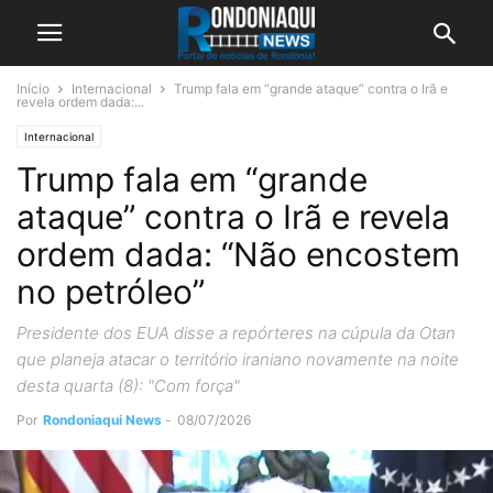
Início
Internacional
Trump fala em “grande ataque” contra o Irã e
revela ordem dada:...
Internacional
Trump fala em “grande
ataque” contra o Irã e revela
ordem dada: “Não encostem
no petróleo”
Presidente dos EUA disse a repórteres na cúpula da Otan
que planeja atacar o território iraniano novamente na noite
desta quarta (8): "Com força"
Por
Rondoniaqui News
-
08/07/2026