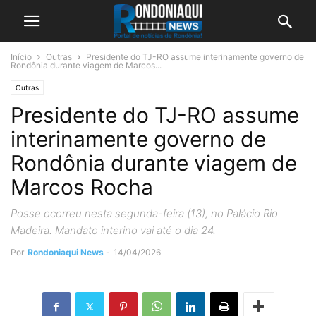
Início
Outras
Presidente do TJ-RO assume interinamente governo de
Rondônia durante viagem de Marcos...
Outras
Presidente do TJ-RO assume
interinamente governo de
Rondônia durante viagem de
Marcos Rocha
Posse ocorreu nesta segunda-feira (13), no Palácio Rio
Madeira. Mandato interino vai até o dia 24.
Por
Rondoniaqui News
-
14/04/2026