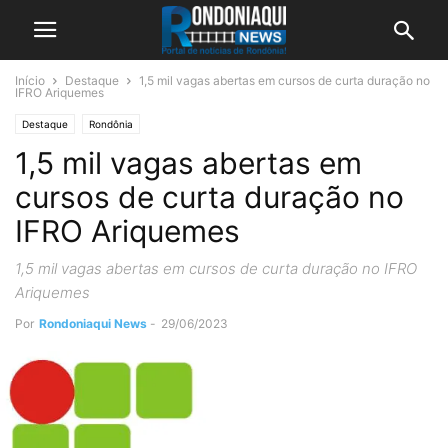
Início
Destaque
1,5 mil vagas abertas em cursos de curta duração no
IFRO Ariquemes
Destaque
Rondônia
1,5 mil vagas abertas em
cursos de curta duração no
IFRO Ariquemes
1,5 mil vagas abertas em cursos de curta duração no IFRO
Ariquemes
Por
Rondoniaqui News
-
29/06/2023