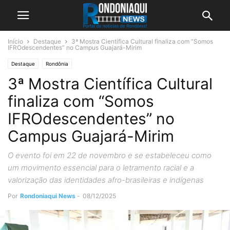
Início
Destaque
3ª Mostra Científica Cultural finaliza com “Somos
IFROdescendentes” no Campus Guajará-Mirim
Destaque
Rondônia
3ª Mostra Científica Cultural
finaliza com “Somos
IFROdescendentes” no
Campus Guajará-Mirim
O evento foi em 22 de novembro e se estabeleceu como
um movimento essencial para o letramento racial e a
valorização das identidades afro-brasileiras e indígenas
Por
Rondoniaqui News
-
08/12/2025