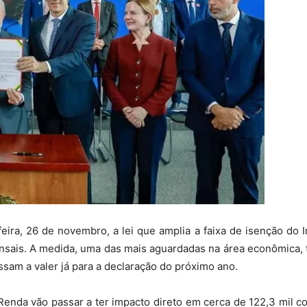
eira, 26 de novembro, a lei que amplia a faixa de isenção do
nsais. A medida, uma das mais aguardadas na área econômica,
ssam a valer já para a declaração do próximo ano.
nda vão passar a ter impacto direto em cerca de 122,3 mil c