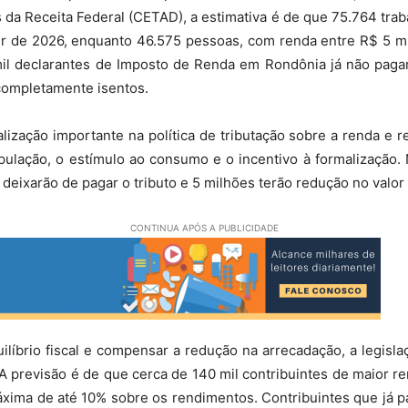
 da Receita Federal (CETAD), a estimativa é de que 75.764 tr
tir de 2026, enquanto 46.575 pessoas, com renda entre R$ 5 m
 mil declarantes de Imposto de Renda em Rondônia já não pa
 completamente isentos.
ização importante na política de tributação sobre a renda e 
lação, o estímulo ao consumo e o incentivo à formalização. No
deixarão de pagar o tributo e 5 milhões terão redução no valor
CONTINUA APÓS A PUBLICIDADE
brio fiscal e compensar a redução na arrecadação, a legisla
s. A previsão é de que cerca de 140 mil contribuintes de maior
máxima de até 10% sobre os rendimentos. Contribuintes que já 