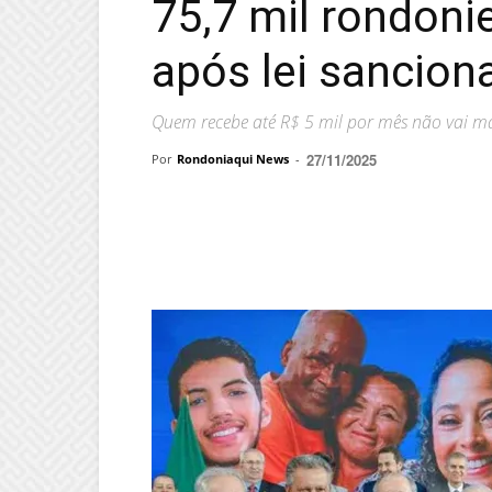
75,7 mil rondoni
após lei sancion
Quem recebe até R$ 5 mil por mês não vai mai
27/11/2025
Por
Rondoniaqui News
-