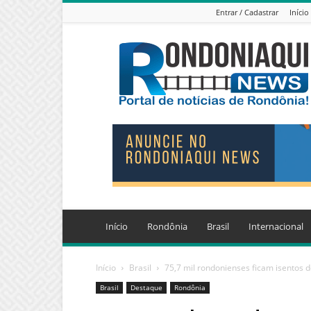
Entrar / Cadastrar
Início
Jornal
Eletrônico
Rondoniaqui
News
Início
Rondônia
Brasil
Internacional
Início
Brasil
75,7 mil rondonienses ficam isentos d
Brasil
Destaque
Rondônia