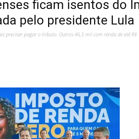
enses ficam isentos do 
ada pelo presidente Lula
s precisar pagar o tributo. Outros 46,5 mil com renda de até R$ 