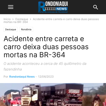
Início
Destaque
Acidente entre carreta e carro deixa duas pessoas
mortas na BR-364
Destaque
Rondônia
Acidente entre carreta e
carro deixa duas pessoas
mortas na BR-364
O acidente aconteceu a cerca de 45 quilômetro da
fazendinha
Por
Rondoniaqui News
-
12/06/2023