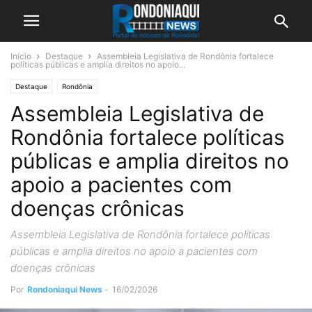
Início
Destaque
Assembleia Legislativa de Rondônia fortalece
políticas públicas e amplia direitos no apoio...
Destaque
Rondônia
Assembleia Legislativa de
Rondônia fortalece políticas
públicas e amplia direitos no
apoio a pacientes com
doenças crônicas
Assembleia Legislativa de Rondônia fortalece políticas
públicas e amplia direitos no apoio a pacientes com
doenças crônicas
Por
Rondoniaqui News
-
16/02/2026