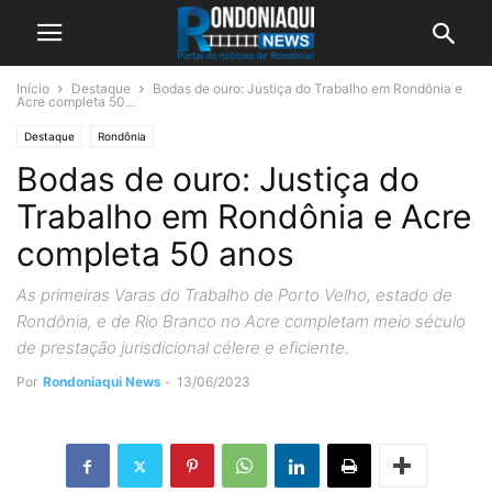
Início
Destaque
Bodas de ouro: Justiça do Trabalho em Rondônia e
Acre completa 50...
Destaque
Rondônia
Bodas de ouro: Justiça do
Trabalho em Rondônia e Acre
completa 50 anos
As primeiras Varas do Trabalho de Porto Velho, estado de
Rondônia, e de Rio Branco no Acre completam meio século
de prestação jurisdicional célere e eficiente.
Por
Rondoniaqui News
-
13/06/2023