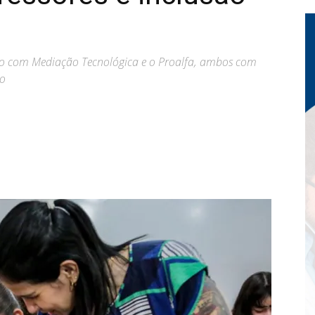
o com Mediação Tecnológica e o Proalfa, ambos com
no