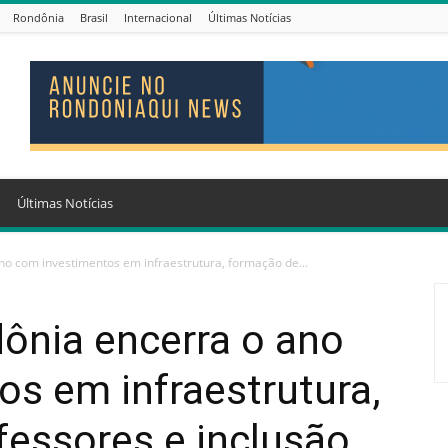
Rondônia
Brasil
Internacional
Últimas Notícias
Últimas Notícias
o com investimentos em infraestrutura, formação de...
ônia encerra o ano
s em infraestrutura,
fessores e inclusão