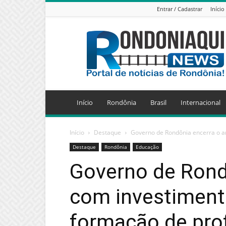
Entrar / Cadastrar
Início
Jornal
Eletrônico
Rondoniaqui
News
Início
Rondônia
Brasil
Internacional
Início
Destaque
Governo de Rondônia encerra o an
Destaque
Rondônia
Educação
Governo de Rond
com investimento
formação de pro