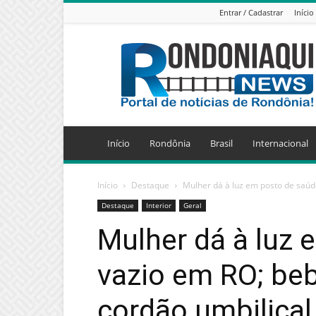
Entrar / Cadastrar
Início
Jornal
Eletrônico
Rondoniaqui
News
Início
Rondônia
Brasil
Internacional
Início
Destaque
Mulher dá à luz em posto de saúd
Destaque
Interior
Geral
Mulher dá à luz 
vazio em RO; be
cordão umbilical