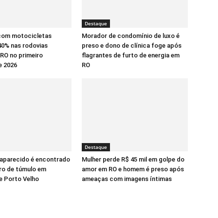
Destaque
com motocicletas
Morador de condomínio de luxo é
0% nas rodovias
preso e dono de clínica foge após
 RO no primeiro
flagrantes de furto de energia em
e 2026
RO
Destaque
aparecido é encontrado
Mulher perde R$ 45 mil em golpe do
ro de túmulo em
amor em RO e homem é preso após
e Porto Velho
ameaças com imagens íntimas