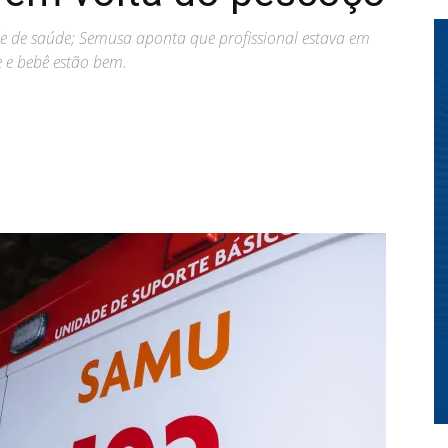
e de saúde; Semusa aponta que profissional estava em
 e bebê estão bem.