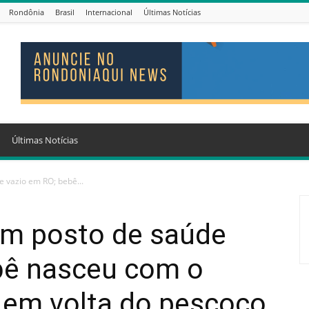
Rondônia
Brasil
Internacional
Últimas Notícias
Últimas Notícias
e vazio em RO; bebê...
em posto de saúde
bê nasceu com o
 em volta do pescoço