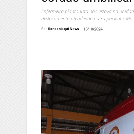
Enfermeira plantonista não estava na unidad
deslocamento atendendo outra paciente. Mãe
13/10/2024
Por
Rondoniaqui News
-