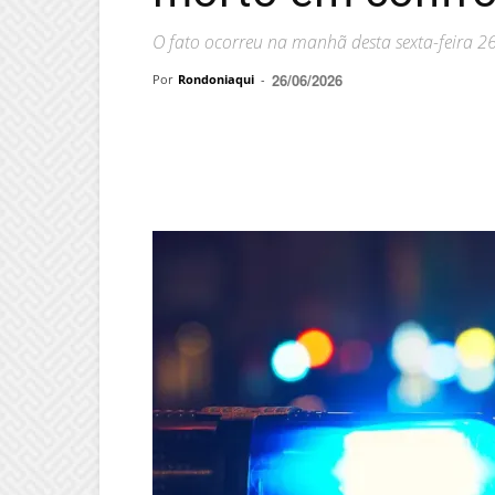
O fato ocorreu na manhã desta sexta-feira 2
26/06/2026
Por
Rondoniaqui
-