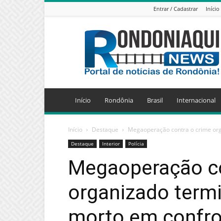
Entrar / Cadastrar
Início
Jornal
Eletrônico
Rondoniaqui
News
Início
Rondônia
Brasil
Internacional
Início
Destaque
Megaoperação contra o crime org
Destaque
Interior
Polícia
Megaoperação co
organizado term
morto em confro