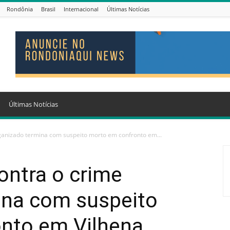
Rondônia
Brasil
Internacional
Últimas Notícias
Últimas Notícias
anizado termina com suspeito morto em confronto em...
ntra o crime
ina com suspeito
nto em Vilhena