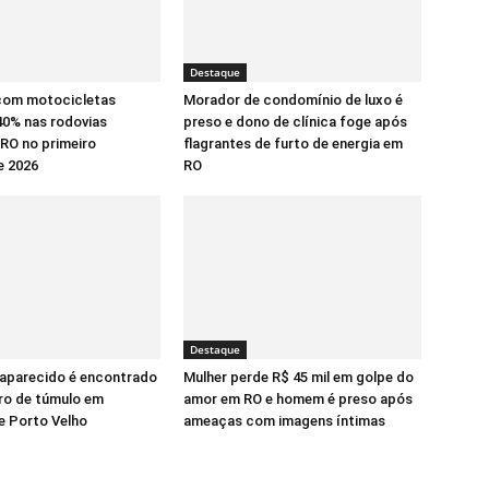
Destaque
com motocicletas
Morador de condomínio de luxo é
0% nas rodovias
preso e dono de clínica foge após
 RO no primeiro
flagrantes de furto de energia em
e 2026
RO
Destaque
aparecido é encontrado
Mulher perde R$ 45 mil em golpe do
ro de túmulo em
amor em RO e homem é preso após
e Porto Velho
ameaças com imagens íntimas