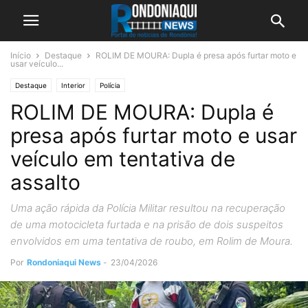
Início
Destaque
ROLIM DE MOURA: Dupla é presa após furtar moto e
usar veículo...
Destaque
Interior
Polícia
ROLIM DE MOURA: Dupla é
presa após furtar moto e usar
veículo em tentativa de
assalto
Uma ação rápida da Polícia Militar resultou na recuperação
de uma motocicleta furtada e na prisão de dois suspeitos
envolvidos em uma tentativa de roubo, em Rolim de Moura.
Por
Rondoniaqui News
-
23/04/2026