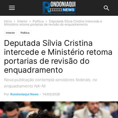
Início
Interior
Política
Deputada Sílvia Cristina intercede e
Ministério retoma portarias de revisão do enquadramento
Interior
Política
Deputada Sílvia Cristina
intercede e Ministério retoma
portarias de revisão do
enquadramento
Nova publicação contempla servidores federais, no
enquadramento NA-NI
Por
Rondoniaqui News
-
14/05/2026