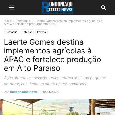
Início
Destaque
Laerte Gomes destina implementos agrícolas à
APAC e fortalece produção em Alto...
Destaque
Interior
Política
Laerte Gomes destina
implementos agrícolas à
APAC e fortalece produção
em Alto Paraíso
Ação atende associação rural e reforça apoio ao pequeno
produtor, com impacto direto na economia local.
Por
Rondoniaqui News
-
29/04/2026