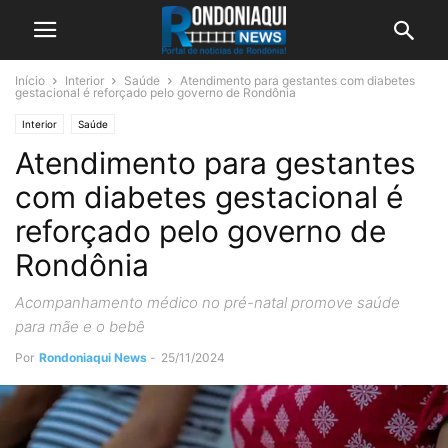
Início
Interior
Saúde
Atendimento para gestantes com diabetes
gestacional é reforçado pelo governo de Rondônia
Interior
Saúde
Atendimento para gestantes
com diabetes gestacional é
reforçado pelo governo de
Rondônia
Acompanhamento médico no pré-natal promove saúde
para mãe e o bebê
Por
Rondoniaqui News
-
25/11/2024