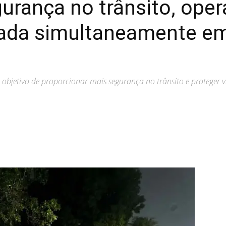
gurança no trânsito, ope
zada simultaneamente em
objetivo de proporcionar mais segurança no trânsito e proteger v