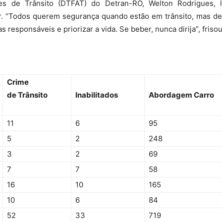
ões de Trânsito (DTFAT) do Detran-RO, Welton Rodrigues,
ir. “Todos querem segurança quando estão em trânsito, mas
responsáveis e priorizar a vida. Se beber, nunca dirija”, frisou
Crime
de Trânsito
Inabilitados
Abordagem Carro
11
6
95
5
2
248
3
2
69
7
7
58
16
10
165
10
6
84
52
33
719