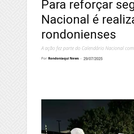
Para reforçar se
Nacional é reali
rondonienses
A ação fez parte do Calendário Nacional com 
29/07/2025
Por
Rondoniaqui News
-