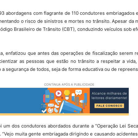
293 abordagens com flagrante de 110 condutores embriagados e 
mentando o risco de sinistros e mortes no trânsito. Apesar da m
igo Brasileiro de Trânsito (CBT), conduzindo veículos sob efe
a, enfatizou que antes das operações de fiscalização serem r
ientizar as pessoas que estão no trânsito a respeitar a vida,
 a segurança de todos, seja de forma educativa ou de repreens
CONTINUA APÓS A PUBLICIDADE
foi um dos condutores abordados durante a “Operação Lei Seca”
“Vejo muita gente embriagada dirigindo e causando acidentes,