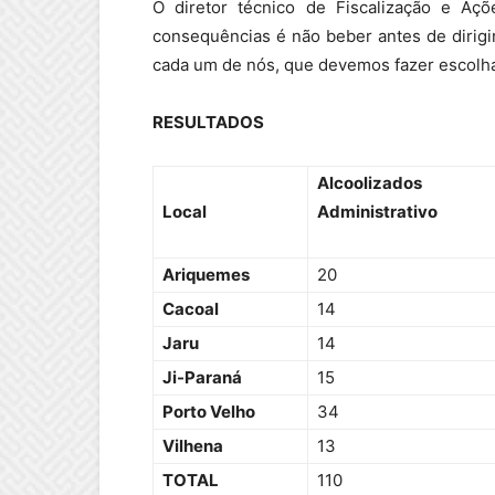
O diretor técnico de Fiscalização e Aç
consequências é não beber antes de dirig
cada um de nós, que devemos fazer escolhas 
RESULTADOS
Alcoolizados
Local
Administrativo
Ariquemes
20
Cacoal
14
Jaru
14
Ji-Paraná
15
Porto Velho
34
Vilhena
13
TOTAL
110