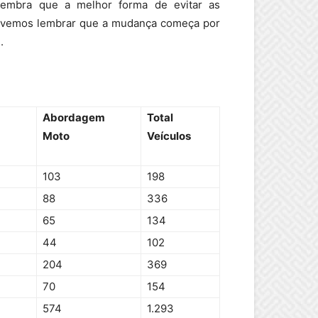
 lembra que a melhor forma de evitar as
 devemos lembrar que a mudança começa por
.
Abordagem
Total
Moto
Veículos
103
198
88
336
65
134
44
102
204
369
70
154
574
1.293