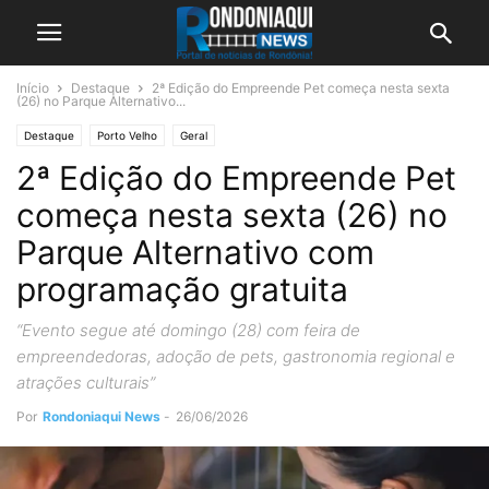
Início
Destaque
2ª Edição do Empreende Pet começa nesta sexta
(26) no Parque Alternativo...
Destaque
Porto Velho
Geral
2ª Edição do Empreende Pet
começa nesta sexta (26) no
Parque Alternativo com
programação gratuita
“Evento segue até domingo (28) com feira de
empreendedoras, adoção de pets, gastronomia regional e
atrações culturais”
Por
Rondoniaqui News
-
26/06/2026