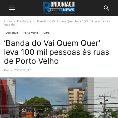
Início
Destaque
‘Banda do Vai Quem Quer’ leva 100 mil pessoas às
ruas de...
Destaque
Porto Velho
Geral
‘Banda do Vai Quem Quer’
leva 100 mil pessoas às ruas
de Porto Velho
Por
-
26/02/2017