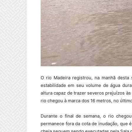
O rio Madeira registrou, na manhã desta s
estabilidade em seu volume de água dur
altura capaz de trazer severos prejuízos 
rio chegou à marca dos 16 metros, no últi
Durante o final de semana, o rio chegou
permanece fora da cota de inudação, que é
cheia seguem sendo executadas pela Sala d