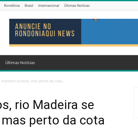
Rondônia
Brasil
Internacional
Últimas Notícias
Últimas Notícias
 mantém estável, mas perto da cota...
, rio Madeira se
 mas perto da cota