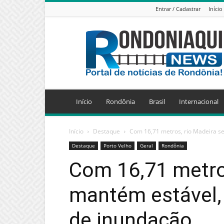
Entrar / Cadastrar
Início
Jornal
Eletrônico
Rondoniaqui
News
Início
Rondônia
Brasil
Internacional
Início
Destaque
Com 16,71 metros, rio Madeira se
Destaque
Porto Velho
Geral
Rondônia
Com 16,71 metros
mantém estável,
de inundação