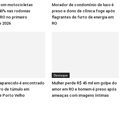
com motocicletas
Morador de condomínio de luxo é
0% nas rodovias
preso e dono de clínica foge após
 RO no primeiro
flagrantes de furto de energia em
e 2026
RO
Destaque
aparecido é encontrado
Mulher perde R$ 45 mil em golpe do
ro de túmulo em
amor em RO e homem é preso após
e Porto Velho
ameaças com imagens íntimas