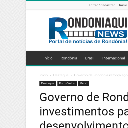
Entrar / Cadastrar
Início
Jornal
Eletrônico
Rondoniaqui
News
Início
Rondônia
Brasil
Internacional
Início
Destaque
Governo de Rondônia reforça açõe
Destaque
Porto Velho
Geral
Governo de Rond
investimentos p
desenvolvimento