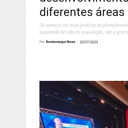
diferentes áreas
Os avanços em boas práticas de planejamento
qualidade de vida da população, são a gran
20/07/2024
Por
Rondoniaqui News
-