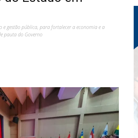
 e gestão pública, para fortalecer a economia e a
de pauta do Governo