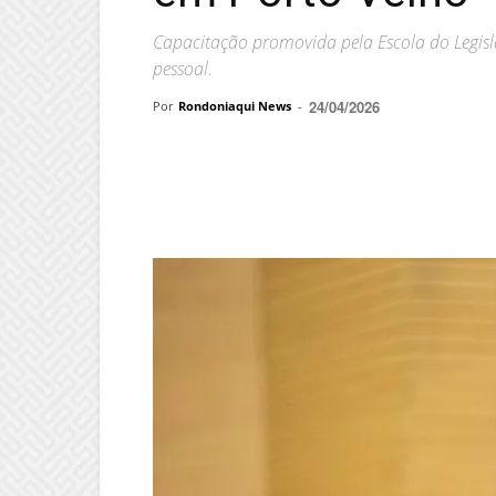
Capacitação promovida pela Escola do Legisl
pessoal.
24/04/2026
Por
Rondoniaqui News
-