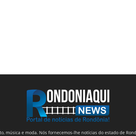
nto, música e moda. Nós fornecemos-lhe notícias do estado de Rond