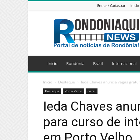
Entrar / Cadastrar
Início
Jornal
Eletrônico
Rondoniaqui
News
Início
Rondônia
Brasil
Internacional
Início
Destaque
Ieda Chaves anuncia vagas gratuit
Destaque
Porto Velho
Geral
Ieda Chaves anun
para curso de int
em Porto Velho