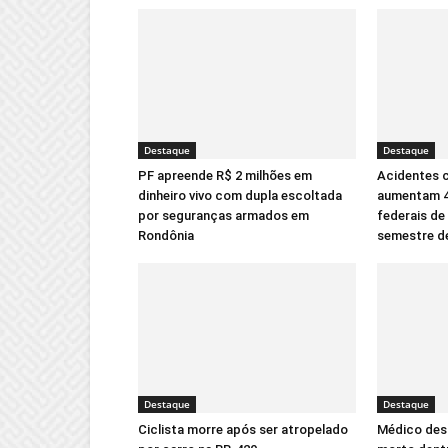
Destaque
Destaque
PF apreende R$ 2 milhões em
Acidentes 
dinheiro vivo com dupla escoltada
aumentam 4
por seguranças armados em
federais de
Rondônia
semestre d
Destaque
Destaque
Ciclista morre após ser atropelado
Médico des