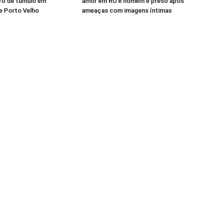
ro de túmulo em
amor em RO e homem é preso após
e Porto Velho
ameaças com imagens íntimas