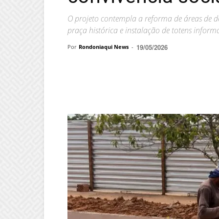
O projeto contempla a reforma de áreas de de
praça histórica e instalação de totens inform
19/05/2026
Por
Rondoniaqui News
-