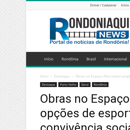
Entrar / Cadastrar
Início
Jornal
Eletrônico
Rondoniaqui
News
Início
Rondônia
Brasil
Internacional
Início
Destaque
Obras no Espaço Alternativo ampli
Destaque
Porto Velho
Geral
Rondônia
Obras no Espaço
opções de esport
convivência soci