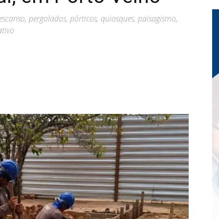
scanso, pergolados, pórticos, quiosques, paisagismo,
ativo