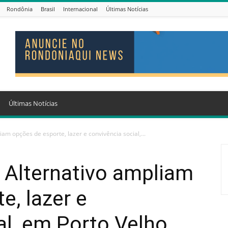
Rondônia
Brasil
Internacional
Últimas Notícias
Últimas Notícias
am opções de esporte, lazer e convivência social,...
 Alternativo ampliam
e, lazer e
al, em Porto Velho