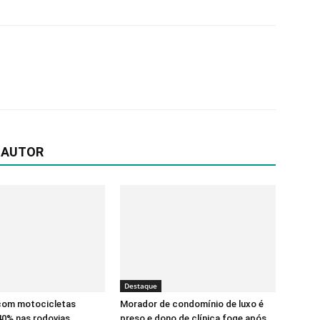
 AUTOR
Destaque
com motocicletas
Morador de condomínio de luxo é
0% nas rodovias
preso e dono de clínica foge após