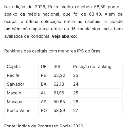
Na edição de 2026, Porto Velho recebeu 58,59 pontos,
abaixo da média nacional, que foi de 63,40. Além de
ocupar a última colocação entre as capitais, a cidade
também não aparece entre os 15 municípios mais bem
avaliados de Rondônia.
Veja abaixo:
Rankings das capitais com menores IPS do Brasil
Capital
UF
IPS
Posição no ranking
Recife
PE
63,22
23
Salvador
BA
62,18
24
Maceió
AL
61,96
25
Macapá
AP
59.65
26
Porto Velho
RO
58,59
27
Fonte: Índice de Progresso Social 2026