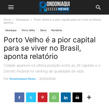
Início
Destaque
Porto Velho é a pior capital para se viver no Brasil,
aponta...
Destaque
Porto Velho
Geral
Rondônia
Porto Velho é a pior capital
para se viver no Brasil,
aponta relatório
Cidade aparece na última posição entre as 26 capitais e o
Distrito Federal no ranking de qualidade de vida.
Por
Rondoniaqui News
-
20/05/2026