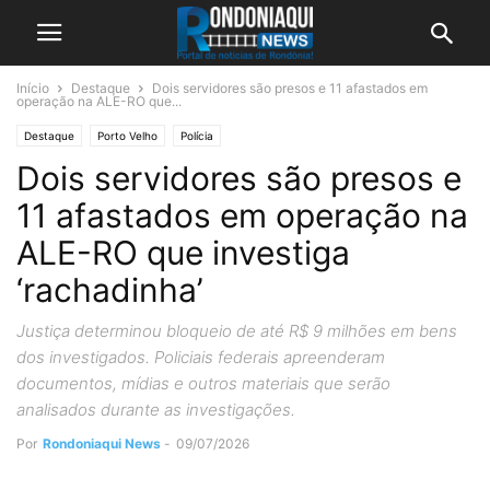
Início
Destaque
Dois servidores são presos e 11 afastados em
operação na ALE-RO que...
Destaque
Porto Velho
Polícia
Dois servidores são presos e
11 afastados em operação na
ALE-RO que investiga
‘rachadinha’
Justiça determinou bloqueio de até R$ 9 milhões em bens
dos investigados. Policiais federais apreenderam
documentos, mídias e outros materiais que serão
analisados durante as investigações.
Por
Rondoniaqui News
-
09/07/2026