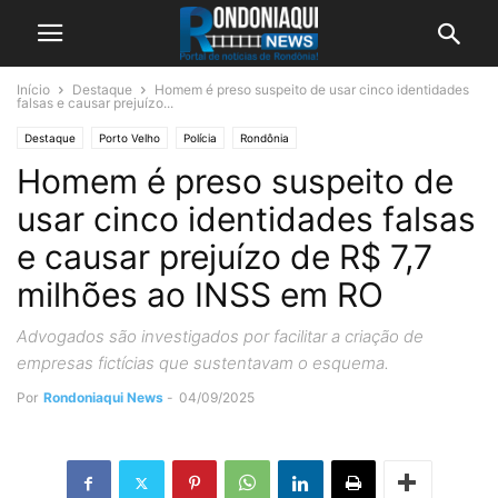
Início
Destaque
Homem é preso suspeito de usar cinco identidades
falsas e causar prejuízo...
Destaque
Porto Velho
Polícia
Rondônia
Homem é preso suspeito de
usar cinco identidades falsas
e causar prejuízo de R$ 7,7
milhões ao INSS em RO
Advogados são investigados por facilitar a criação de
empresas fictícias que sustentavam o esquema.
Por
Rondoniaqui News
-
04/09/2025