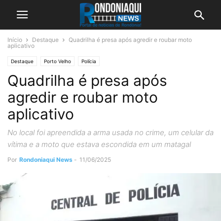
Início
Destaque
Quadrilha é presa após agredir e roubar moto
aplicativo
Destaque
Porto Velho
Polícia
Quadrilha é presa após
agredir e roubar moto
aplicativo
No local foi apreendida a arma usada no crime, um celular da
vítima e a moto que estava escondida em um matagal
Por
Rondoniaqui News
-
11/06/2025