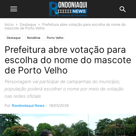
Início
Destaque
Prefeitura abre votação para escolha do nome do
mascote de Porto Velho
Destaque
Rondônia
Porto Velho
Prefeitura abre votação para
escolha do nome do mascote
de Porto Velho
Personagem vai participar de campanhas do município;
população poderá escolher o nome por meio de votação
nas redes oficiais
Por
Rondoniaqui News
-
18/05/2026