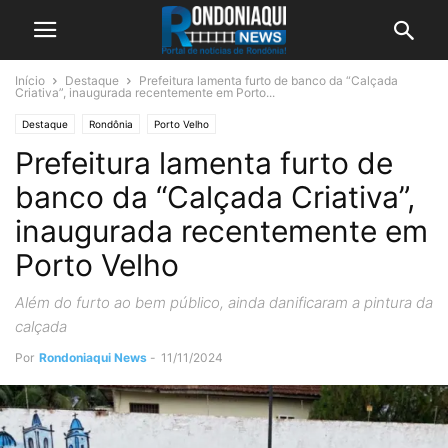
Início
Destaque
Prefeitura lamenta furto de banco da “Calçada
Criativa”, inaugurada recentemente em Porto...
Destaque
Rondônia
Porto Velho
Prefeitura lamenta furto de
banco da “Calçada Criativa”,
inaugurada recentemente em
Porto Velho
Além do furto ao bem público, ainda danificaram a pintura da
calçada
Por
Rondoniaqui News
-
11/11/2024