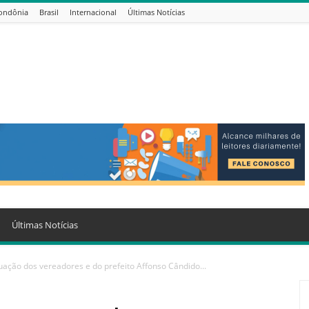
ondônia
Brasil
Internacional
Últimas Notícias
Últimas Notícias
uação dos vereadores e do prefeito Affonso Cândido...