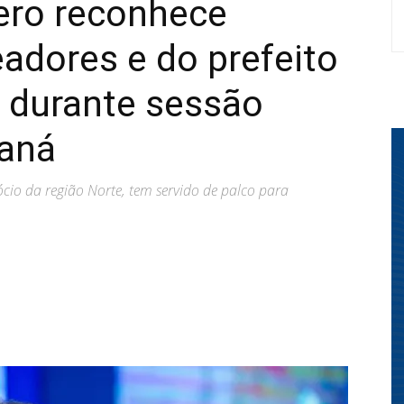
lero reconhece
adores e do prefeito
 durante sessão
raná
cio da região Norte, tem servido de palco para