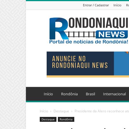
Entrar / Cadastrar
Início
R
Jornal
Eletrônico
Rondoniaqui
News
Início
Rondônia
Brasil
Internacional
Início
Destaque
Presidente da Alero reconhece at
Destaque
Rondônia