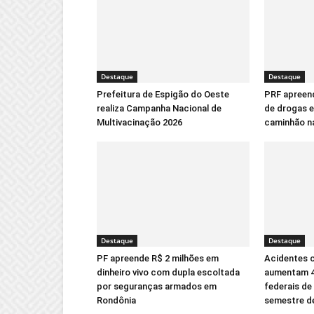
Destaque
Destaque
Prefeitura de Espigão do Oeste
PRF apreen
realiza Campanha Nacional de
de drogas e
Multivacinação 2026
caminhão n
Destaque
Destaque
PF apreende R$ 2 milhões em
Acidentes 
dinheiro vivo com dupla escoltada
aumentam 4
por seguranças armados em
federais de
Rondônia
semestre d