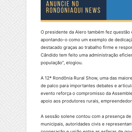
O presidente da Alero também fez questão d
apontando-o como um exemplo de dedicação 
destacado graças ao trabalho firme e respo
Cândido tem feito uma administração eficie
população”, elogiou.
A 12ª Rondônia Rural Show, uma das maiores
de palco para importantes debates e articu
evento reforça o compromisso da Assemblei
apoio aos produtores rurais, empreendedor
A sessão solene contou com a presença de 
municipais, autoridades civis e representan
cooperação e união entre as esferas de go