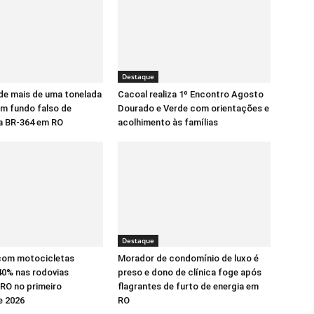
Destaque
de mais de uma tonelada
Cacoal realiza 1º Encontro Agosto
m fundo falso de
Dourado e Verde com orientações e
a BR-364 em RO
acolhimento às famílias
Destaque
com motocicletas
Morador de condomínio de luxo é
0% nas rodovias
preso e dono de clínica foge após
 RO no primeiro
flagrantes de furto de energia em
e 2026
RO