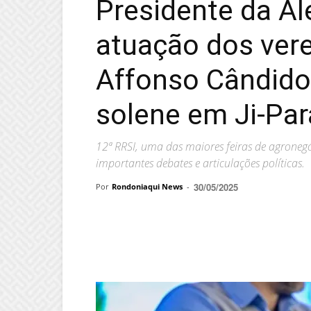
Presidente da A
atuação dos vere
Affonso Cândido
solene em Ji-Pa
12ª RRSI, uma das maiores feiras de agronegó
importantes debates e articulações políticas.
30/05/2025
Por
Rondoniaqui News
-