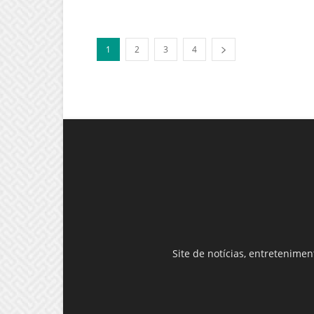
1
2
3
4
Site de notícias, entretenime