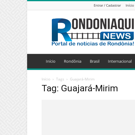
Entrar / Cadastrar
Início
Jornal
Eletrônico
Rondoniaqui
News
Início
Rondônia
Brasil
Internacional
Início
Tags
Guajará-Mirim
Tag: Guajará-Mirim