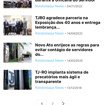
durante a Gincana do Servidor
Rondoniaqui News
-
04/11/2022
TJRO agradece parceria na
Exposição dos 40 anos e entrega
lembrança...
Rondoniaqui News
-
14/09/2022
Novo Ato enrijece as regras para
evitar contágio de servidores
do...
Rondoniaqui News
-
14/05/2020
TJ-RO implanta sistema de
precatórios mais ágil e
transparente
Rondoniaqui News
-
12/12/2018
1
2