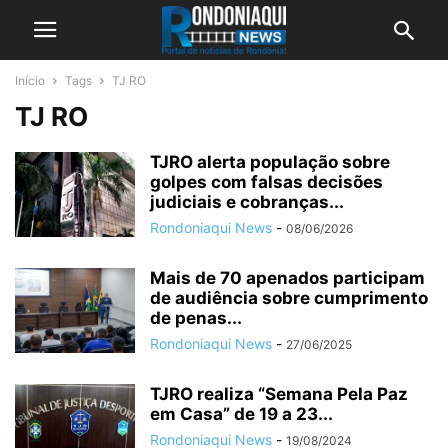
Início
Tags
TJ RO
TJ RO
TJRO alerta população sobre
golpes com falsas decisões
judiciais e cobranças...
Rondoniaqui News
-
08/06/2026
Mais de 70 apenados participam
de audiência sobre cumprimento
de penas...
Rondoniaqui News
-
27/06/2025
TJRO realiza “Semana Pela Paz
em Casa” de 19 a 23...
Rondoniaqui News
-
19/08/2024