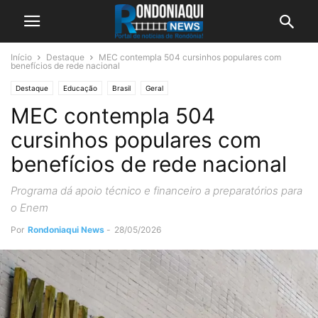
Início
Destaque
MEC contempla 504 cursinhos populares com
benefícios de rede nacional
Destaque
Educação
Brasil
Geral
MEC contempla 504
cursinhos populares com
benefícios de rede nacional
Programa dá apoio técnico e financeiro a preparatórios para
o Enem
Por
Rondoniaqui News
-
28/05/2026