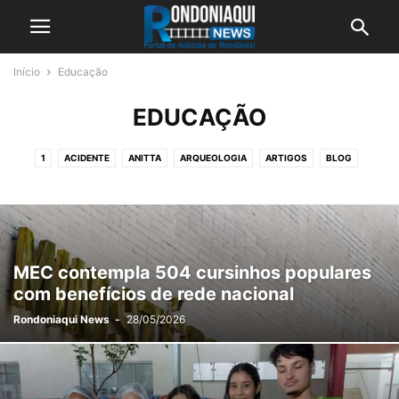
Início
Educação
EDUCAÇÃO
1
ACIDENTE
ANITTA
ARQUEOLOGIA
ARTIGOS
BLOG
BOLSONARO
BRASIL
CHATGPT
CIÊNCIA
CONCURSOS
CORONA VÍRUS
DESTAQUE
ECONOMIA
EDUCAÇÃO
EMPREGOS
ENTRETENIMENTO
ESPECIAL PUBLICITÁRIO
ESPORTE
EVENTOS
FÓRMULA 1
GERAÇÃO EMPREGO
GINÁSTICA
GUIA COMERCIAL
MEC contempla 504 cursinhos populares
HOSPITAL SANTA MARCELINA DE PORTO VELHO
INTERNACIONAL
com benefícios de rede nacional
JUSTIÇA
LÚCIO ALBUQUERQUE
MEGA SENA
NATAÇÃO
NETFLIX
Rondoniaqui News
-
28/05/2026
NEWS
OUTRAS
POLICIA
POST
RONDÔNIA
RONDÔNIA RURAL SHOW 2026
SEGURANÇA
SURF
TECNOLOGIA
VÍDEOS
WHATSAPP