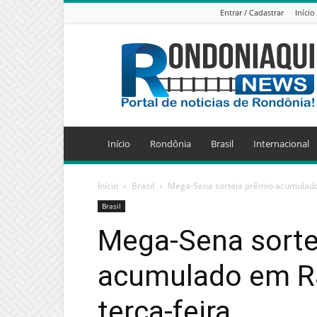
Entrar / Cadastrar
Início
Jornal
Eletrônico
Rondoniaqui
News
Início
Rondônia
Brasil
Internacional
Início
Brasil
Mega-Sena sorteia prêmio acumulado 
Brasil
Mega-Sena sorte
acumulado em R$
terça-feira