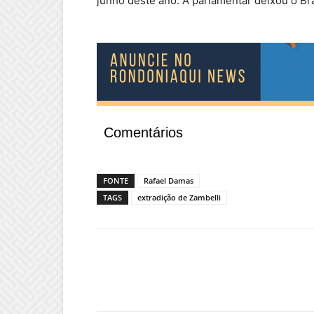
junho deste ano. A parlamentar deixou o Bras
Comentários
FONTE
Rafael Damas
TAGS
extradição de Zambelli