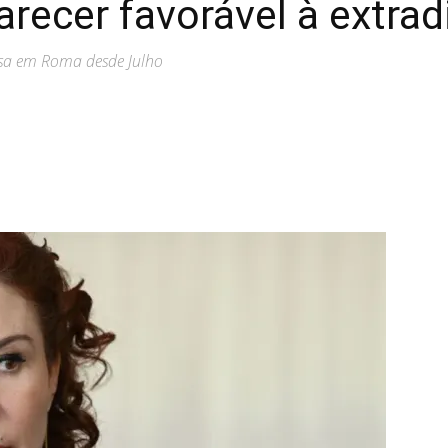
arecer favorável à extra
esa em Roma desde Julho