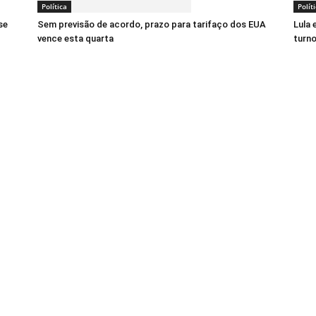
Política
Polít
se
Sem previsão de acordo, prazo para tarifaço dos EUA
Lula 
vence esta quarta
turno