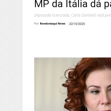
MP da Itália dá p
Deputada licenciada, Carla Zambelli está pr
22/10/2025
Por
Rondoniaqui News
-