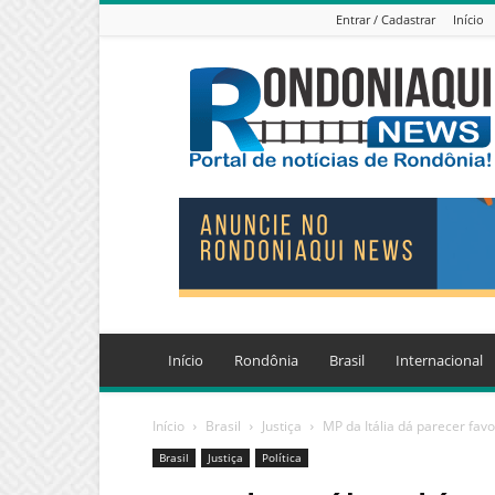
Entrar / Cadastrar
Início
Jornal
Eletrônico
Rondoniaqui
News
Início
Rondônia
Brasil
Internacional
Início
Brasil
Justiça
MP da Itália dá parecer fav
Brasil
Justiça
Política