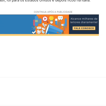
il, foi para os Estados Unidos e depois ficou na Itália.
CONTINUA APÓS A PUBLICIDADE