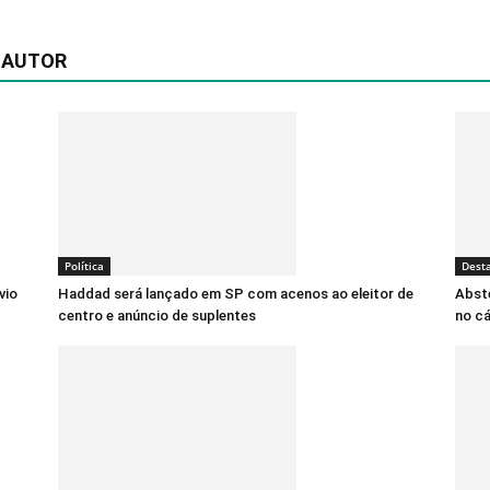
 AUTOR
Política
Dest
vio
Haddad será lançado em SP com acenos ao eleitor de
Abste
centro e anúncio de suplentes
no cá