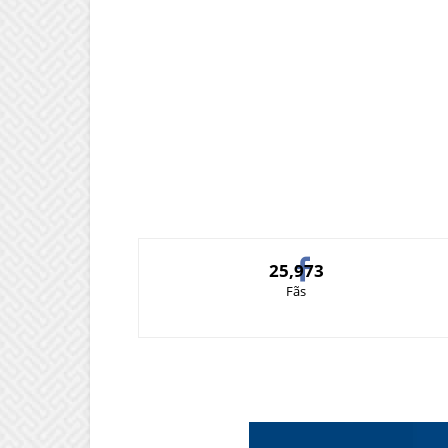
25,973
Fãs