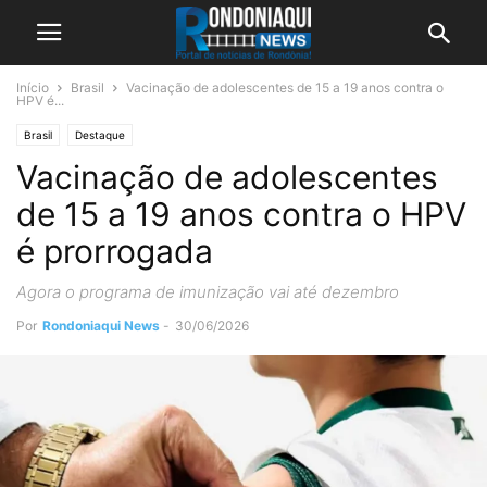
Início
Brasil
Vacinação de adolescentes de 15 a 19 anos contra o
HPV é...
Brasil
Destaque
Vacinação de adolescentes
de 15 a 19 anos contra o HPV
é prorrogada
Agora o programa de imunização vai até dezembro
Por
Rondoniaqui News
-
30/06/2026