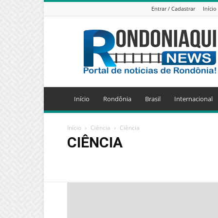
Entrar / Cadastrar
Início
Jornal
Eletrônico
Rondoniaqui
News
Início
Rondônia
Brasil
Internacional
Início
Ciência
Ciência
CIÊNCIA
Ciência