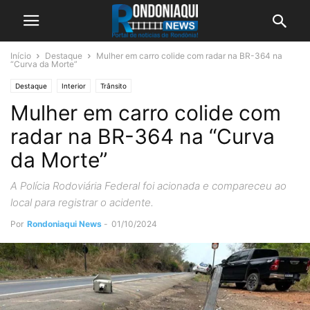
Início
Destaque
Mulher em carro colide com radar na BR-364 na
“Curva da Morte”
Destaque
Interior
Trânsito
Mulher em carro colide com
radar na BR-364 na “Curva
da Morte”
A Polícia Rodoviária Federal foi acionada e compareceu ao
local para registrar o acidente.
Por
Rondoniaqui News
-
01/10/2024