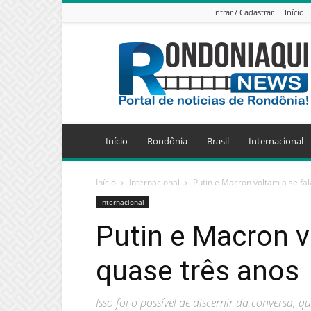
Entrar / Cadastrar
Início
Jornal
Eletrônico
Rondoniaqui
News
Início
Rondônia
Brasil
Internacional
Início
Internacional
Putin e Macron voltam a se fa
Internacional
Putin e Macron v
quase três anos
Isso foi o possível de discernir da conversa,