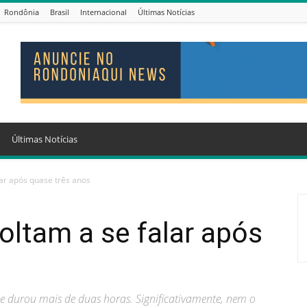
Rondônia
Brasil
Internacional
Últimas Notícias
Últimas Notícias
lar após quase três anos
oltam a se falar após
 que durou mais de duas horas. Significativamente, nem o