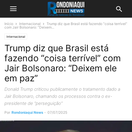
Início
Internacional
Trump diz que Brasil está fazendo “coisa terrível”
com Jair Bolsonaro: “Deixem...
Internacional
Trump diz que Brasil está
fazendo “coisa terrível” com
Jair Bolsonaro: “Deixem ele
em paz”
Donald Trump criticou publicamente o tratamento dado a
Jair Bolsonaro, chamando os processos contra o ex-
presidente de “perseguição”
Por
Rondoniaqui News
-
07/07/2025