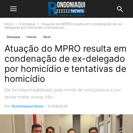
Início
Destaque
Atuação do MPRO resulta em condenação de ex-
delegado por homicídio e tentativas...
Destaque
Interior
Geral
Atuação do MPRO resulta em
condenação de ex-delegado
por homicídio e tentativas de
homicídio
Ele foi responsabilizado pela morte de uma pessoa e por
tentar matar outras três.
Por
Rondoniaqui News
-
01/06/2026