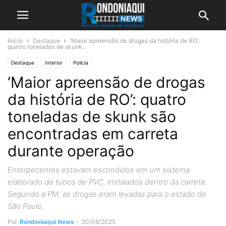
Início
Destaque
‘Maior apreensão de drogas da história de RO’:
quatro toneladas de skunk...
Destaque
Interior
Polícia
‘Maior apreensão de drogas
da história de RO’: quatro
toneladas de skunk são
encontradas em carreta
durante operação
Entorpecentes estavam escondidos em um sistema
elaborado de tubos de PVC, instalados dentro da carreta.
Segundo a PM, as drogas eram levadas para o estado de
São Paulo.
Por
Rondoniaqui News
-
30/06/2025