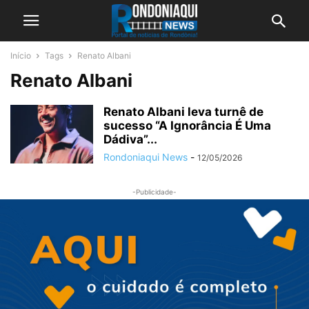
Início
Tags
Renato Albani
Renato Albani
Renato Albani leva turnê de
sucesso “A Ignorância É Uma
Dádiva”...
Rondoniaqui News
-
12/05/2026
-Publicidade-