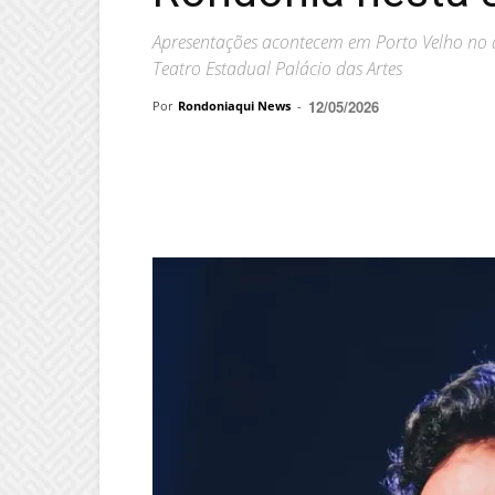
Apresentações acontecem em Porto Velho no 
Teatro Estadual Palácio das Artes
12/05/2026
Por
Rondoniaqui News
-