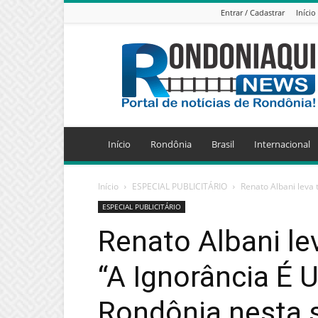
Entrar / Cadastrar
Início
Jornal
Eletrônico
Rondoniaqui
News
Início
Rondônia
Brasil
Internacional
Início
ESPECIAL PUBLICITÁRIO
Renato Albani leva 
ESPECIAL PUBLICITÁRIO
Renato Albani le
“A Ignorância É 
Rondônia nesta s