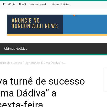
Rondônia
Brasil
Internacional
Últimas Notícias
Últimas Notícias
turnê de sucesso “A Ignorância É Uma Dádiva” a...
va turnê de sucesso
Uma Dádiva” a
exta-feira