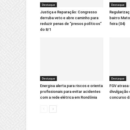
Destaque
Destaque
Justiça e Reparação: Congresso
Regularizaç
derruba veto e abre caminho para
bairro Mat
reduzir penas de “presos políticos”
feira (04)
do 8/1
Destaque
Destaque
Energisa alerta para riscos e orienta
FGV atrasa 
profissionais para evitar acidentes
divulgação 
com a rede elétrica em Rondônia
concurso d