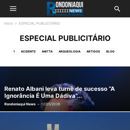
Início
ESPECIAL PUBLICITÁRIO
ESPECIAL PUBLICITÁRIO
1
ACIDENTE
ANITTA
ARQUEOLOGIA
ARTIGOS
BLOG
BOLSONARO
BRASIL
CHATGPT
CIÊNCIA
CONCURSOS
CORONA VÍRUS
DESTAQUE
ECONOMIA
EDUCAÇÃO
EMPREGOS
ENTRETENIMENTO
ESPECIAL PUBLICITÁRIO
ESPORTE
EVENTOS
FÓRMULA 1
GERAÇÃO EMPREGO
GINÁSTICA
GUIA COMERCIAL
Renato Albani leva turnê de sucesso “A
HOSPITAL SANTA MARCELINA DE PORTO VELHO
INTERNACIONAL
Ignorância É Uma Dádiva”...
JUSTIÇA
LÚCIO ALBUQUERQUE
MEGA SENA
NATAÇÃO
NETFLIX
Rondoniaqui News
-
12/05/2026
NEWS
OUTRAS
POLICIA
POST
RONDÔNIA
RONDÔNIA RURAL SHOW 2026
SEGURANÇA
SURF
TECNOLOGIA
VÍDEOS
WHATSAPP